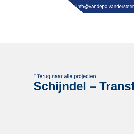
0413 745 018
info@vandepolvandersteen
Terug naar alle projecten
Schijndel – Tran