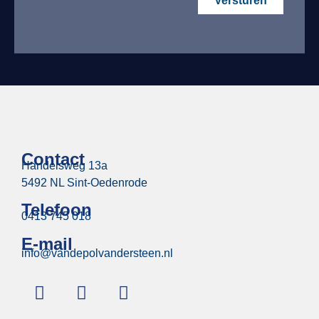
Versturen
Contact
Handelsweg 13a
5492 NL Sint-Oedenrode
Telefoon
0413 745 018
E-mail
info@vandepolvandersteen.nl